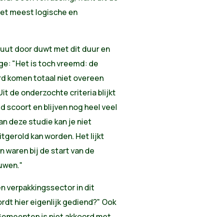
het meest logische en
uut door duwt met dit duur en
ge: "Het
is toch vreemd: de
d komen totaal niet overeen
t de onderzochte criteria blijkt
d scoort en blijven nog heel veel
an deze studie kan je niet
tgerold kan worden. Het lijkt
 waren bij de start van de
uwen."
 en verpakkingssector in dit
rdt hier eigenlijk gediend?"
Ook
Gemeenten is niet akkoord met