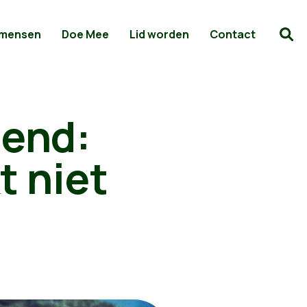
 mensen
Doe Mee
Lid worden
Contact
gend:
t niet