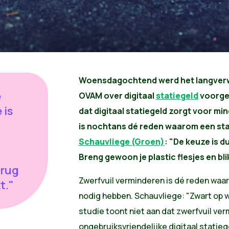
Woensdagochtend werd het langverw
e
OVAM
over digitaal
statiegeld
voorgest
 is
dat digitaal statiegeld zorgt voor mi
is nochtans dé reden waarom een sta
Schauvliege (Groen)
: "De keuze is d
Breng gewoon je plastic flesjes en bl
erug
Zwerfvuil verminderen is dé reden wa
t."
nodig hebben.
Schauvliege: "Zwart op wi
studie toont niet aan dat zwerfvuil ve
ongebruiksvriendelijke digitaal statieg