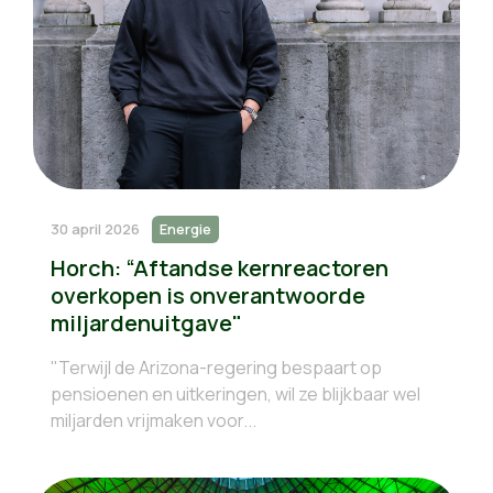
30 april 2026
Energie
Horch: “Aftandse kernreactoren
overkopen is onverantwoorde
miljardenuitgave"
"Terwijl de Arizona-regering bespaart op
pensioenen en uitkeringen, wil ze blijkbaar wel
miljarden vrijmaken voor...