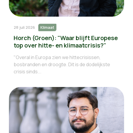
28 juli 2026
Klimaat
Horch (Groen): "Waar blijft Europese
top over hitte- en klimaatcrisis?"
"Overal in Europa zien we hittecrisissen,
bosbranden en droogte. Dit is de dodelijkste
crisis sinds...