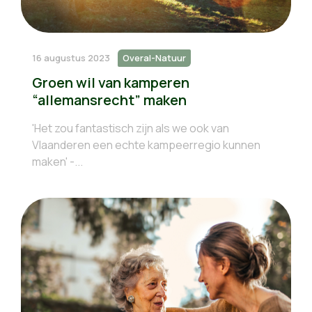
16 augustus 2023
Overal-Natuur
Groen wil van kamperen
“allemansrecht” maken
'Het zou fantastisch zijn als we ook van
Vlaanderen een echte kampeerregio kunnen
maken' -...