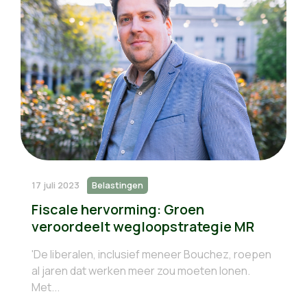
17 juli 2023
Belastingen
Fiscale hervorming: Groen
veroordeelt wegloopstrategie MR
'De liberalen, inclusief meneer Bouchez, roepen
al jaren dat werken meer zou moeten lonen.
Met...