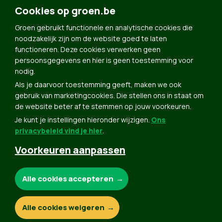
Doe Mee
Cookies op groen.be
Contact
Groen gebruikt functionele en analytische cookies die
Groen in je buurt
noodzakelijk zijn om de website goed te laten
functioneren. Deze cookies verwerken geen
Meldpunt
persoonsgegevens en hier is geen toestemming voor
nodig.
Word lid
Als je daarvoor toestemming geeft, maken we ook
Agenda
gebruik van marketingcookies. Die stellen ons in staat om
Bekijk kalender
de website beter af te stemmen op jouw voorkeuren.
Je kunt je instellingen hieronder wijzigen.
Ons
Verleng je lidmaatschap
privacybeleid vind je hier
.
Programma oktober 2024
Voorkeuren aanpassen
Programma juni 2024
Downloads
Noodzakelijke cookies:
Alle cookies accepteren
Webshop
Analytische cookies:
Alle cookies weigeren
© Copyright Groen 2026 | Gemaakt met
NationBuilder