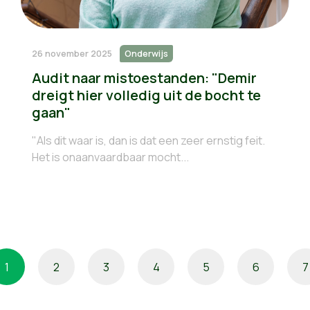
26 november 2025
Onderwijs
Audit naar mistoestanden: "Demir
dreigt hier volledig uit de bocht te
gaan"
"Als dit waar is, dan is dat een zeer ernstig feit.
Het is onaanvaardbaar mocht...
1
2
3
4
5
6
7