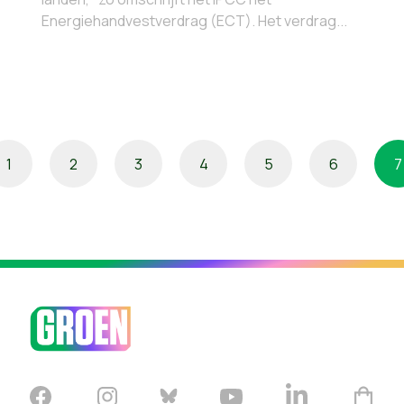
Energiehandvestverdrag (ECT). Het verdrag...
1
2
3
4
5
6
7