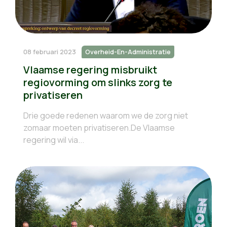
08 februari 2023
Overheid-En-Administratie
Vlaamse regering misbruikt
regiovorming om slinks zorg te
privatiseren
Drie goede redenen waarom we de zorg niet
zomaar moeten privatiseren.De Vlaamse
regering wil via...