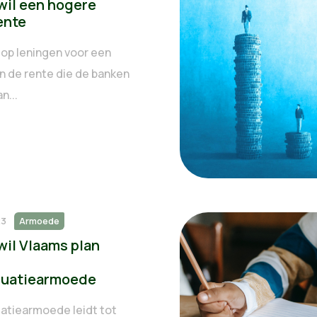
wil een hogere
ente
 op leningen voor een
n de rente die de banken
n...
23
Armoede
wil Vlaams plan
uatiearmoede
atiearmoede leidt tot