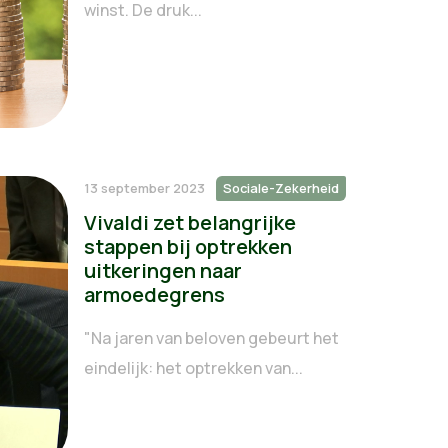
winst. De druk...
13 september 2023
Sociale-Zekerheid
Vivaldi zet belangrijke
stappen bij optrekken
uitkeringen naar
armoedegrens
"Na jaren van beloven gebeurt het
eindelijk: het optrekken van...