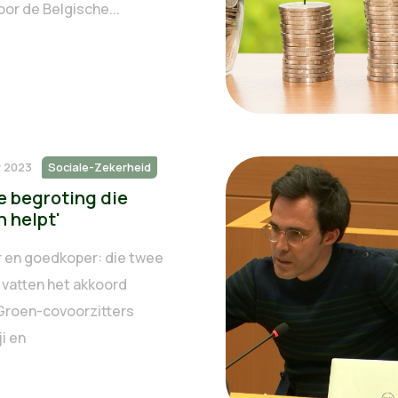
oor de Belgische...
r 2023
Sociale-Zekerheid
e begroting die
 helpt'
 en goedkoper: die twee
vatten het akkoord
roen-covoorzitters
i en