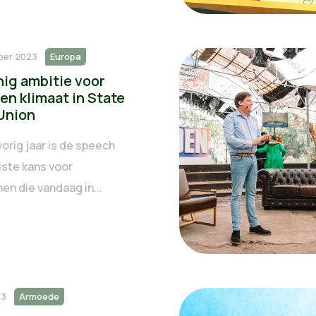
ber 2023
Europa
nig ambitie voor
en klimaat in State
 Union
vorig jaar is de speech
ste kans voor
en die vandaag in...
23
Armoede