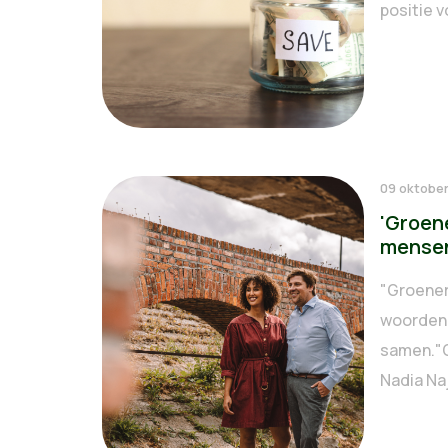
positie v
09 oktobe
'Groen
mensen
"Groener
woorden 
samen."G
Nadia Naj