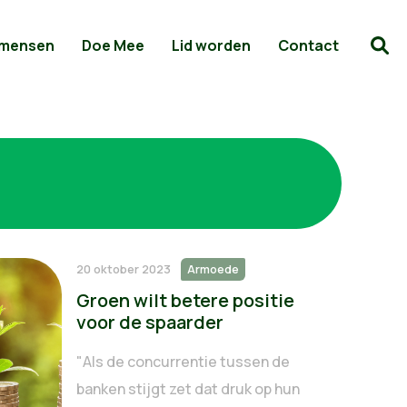
 mensen
Doe Mee
Lid worden
Contact
20 oktober 2023
Armoede
Groen wilt betere positie
voor de spaarder
"Als de concurrentie tussen de
banken stijgt zet dat druk op hun