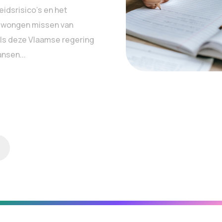
idsrisico’s en het
wongen missen van
Als deze Vlaamse regering
ansen...