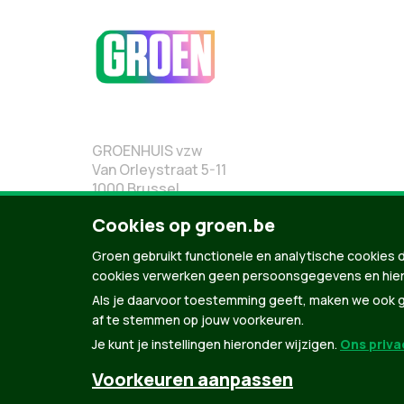
GROENHUIS vzw
Van Orleystraat 5-11
1000 Brussel
02 219 19 19
Cookies op groen.be
Groen gebruikt functionele en analytische cookies d
cookies verwerken geen persoonsgegevens en hier
Als je daarvoor toestemming geeft, maken we ook ge
af te stemmen op jouw voorkeuren.
Je kunt je instellingen hieronder wijzigen.
Ons privac
Voorkeuren aanpassen
© Copyright Groen 2026 | Gemaakt met
NationBuil