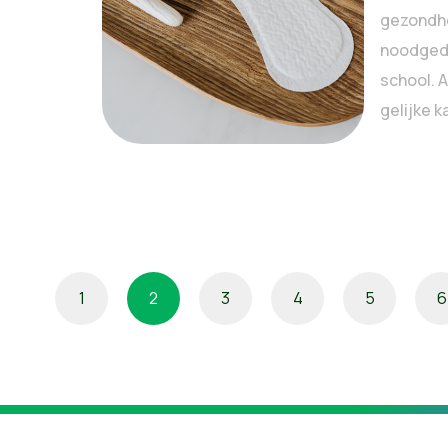
gezondhe
noodged
school. 
gelijke k
1
2
3
4
5
6