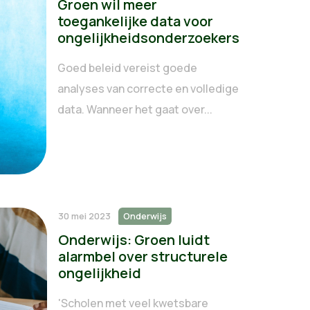
Groen wil meer
toegankelijke data voor
ongelijkheidsonderzoekers
Goed beleid vereist goede
analyses van correcte en volledige
data. Wanneer het gaat over...
30 mei 2023
Onderwijs
Onderwijs: Groen luidt
alarmbel over structurele
ongelijkheid
'Scholen met veel kwetsbare