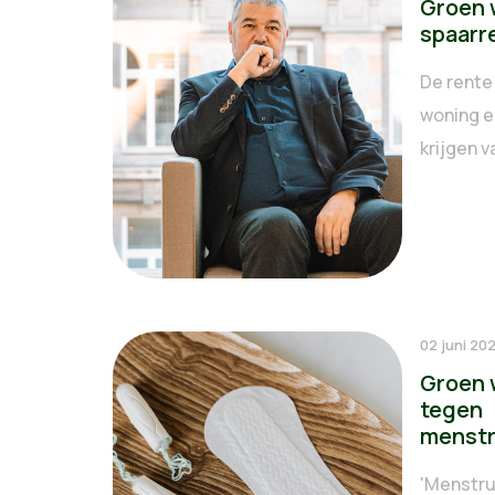
Groen 
spaarr
De rente
woning e
krijgen va
02 juni 20
Groen 
tegen
menstr
'Menstru