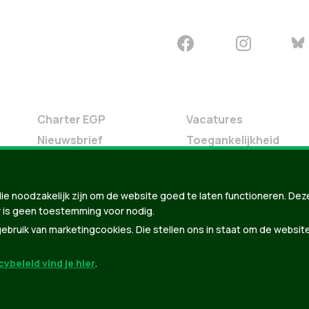
Charter EGP
Vacatures
Nieuwsbrief
Toegankelijkheid
Doe Mee
Contact
ie noodzakelijk zijn om de website goed te laten functioneren. Dez
Groen in je buurt
 is geen toestemming voor nodig.
Meldpunt
bruik van marketingcookies. Die stellen ons in staat om de websit
ybeleid vind je hier
.
der