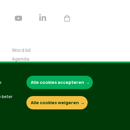
Word lid
Agenda
Bekijk kalender
Verleng je lidmaatschap
Alle cookies accepteren
e
Programma oktober 2024
Programma juni 2024
e beter
Downloads
Alle cookies weigeren
Webshop