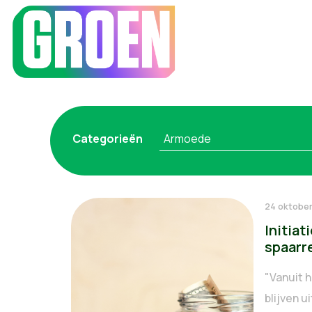
Categorieën
Armoede
24 oktobe
Initiat
spaarr
"Vanuit h
blijven 