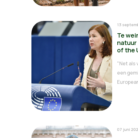
13 septem
Te wei
natuur 
of the
"Net als 
een gemi
European
07 juni 20