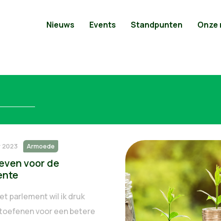
Nieuws
Events
Standpunten
Onze
r 2023
Armoede
ieven voor de
ente
et parlement wil ik druk
uitoefenen voor een betere