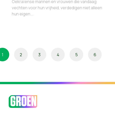
Oekraïense mannen en vrouwen die vandaag
vechten voor hun vrijheid, verdedigen niet alleen
hun eigen...
1
2
3
4
5
6