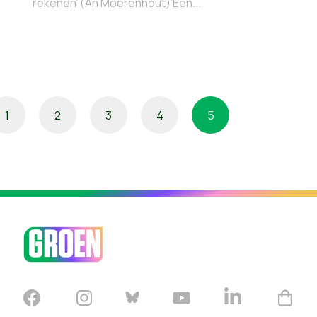
rekenen' (An Moerenhout)'Een...
1
2
3
4
5