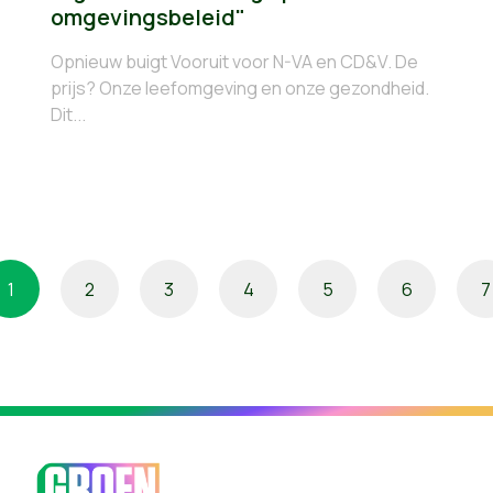
omgevingsbeleid"
Opnieuw buigt Vooruit voor N-VA en CD&V. De
prijs? Onze leefomgeving en onze gezondheid.
Dit...
1
2
3
4
5
6
7