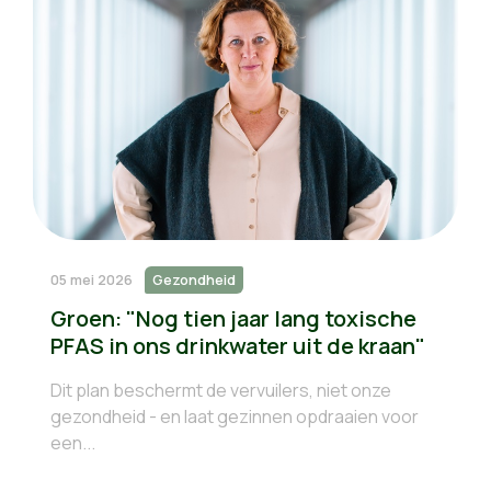
05 mei 2026
Gezondheid
Groen: "Nog tien jaar lang toxische
PFAS in ons drinkwater uit de kraan"
Dit plan beschermt de vervuilers, niet onze
gezondheid - en laat gezinnen opdraaien voor
een...