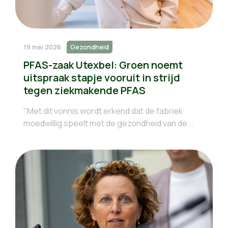
19 mei 2026
Gezondheid
PFAS-zaak Utexbel: Groen noemt
uitspraak stapje vooruit in strijd
tegen ziekmakende PFAS
"Met dit vonnis wordt erkend dat de fabriek
moedwillig speelt met de gezondheid van de...