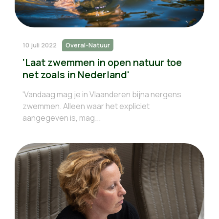
10 juli 2022
Overal-Natuur
'Laat zwemmen in open natuur toe
net zoals in Nederland'
'Vandaag mag je in Vlaanderen bijna nergens
zwemmen. Alleen waar het expliciet
aangegeven is, mag...