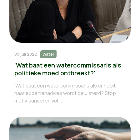
09 juli 2022
Water
'Wat baat een watercommissaris als
politieke moed ontbreekt?'
'Wat baat een watercommissaris als er nooit
naar expertenadvies wordt geluisterd? Stop
met Vlaanderen vol...