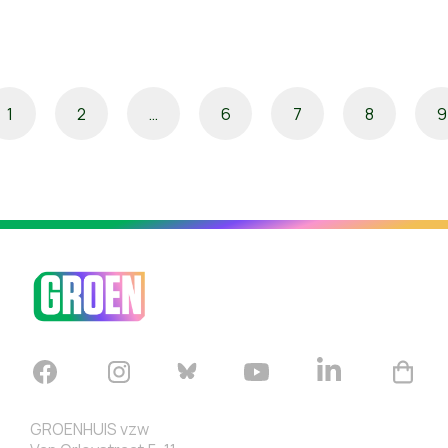
1
2
…
6
7
8
9
GROENHUIS vzw