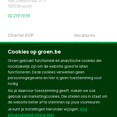
Van Orleystraat 5-11
1000 Brussel
02 219 19 19
Charter EGP
Vacatures
Nieuwsbrief
Toegankelijkheid
Doe Mee
Cookies op groen.be
Contact
Groen gebruikt functionele en analytische cookies die
Groen in je buurt
noodzakelijk zijn om de website goed te laten
functioneren. Deze cookies verwerken geen
Meldpunt
persoonsgegevens en hier is geen toestemming voor
nodig.
Word lid
Als je daarvoor toestemming geeft, maken we ook
Agenda
gebruik van marketingcookies. Die stellen ons in staat om
Bekijk kalender
de website beter af te stemmen op jouw voorkeuren.
Je kunt je instellingen hieronder wijzigen.
Ons
Verleng je lidmaatschap
privacybeleid vind je hier
.