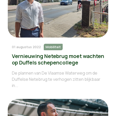
01 augustus 2022
Mobiliteit
Vernieuwing Netebrug moet wachten
op Duffels schepencollege
De plannen van De Vlaamse Waterweg om de
Duffelse Netebrug te verhogen zitten blijkbaar
in...