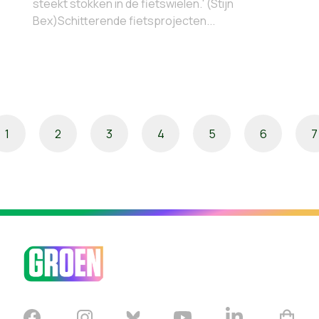
steekt stokken in de fietswielen.' (Stijn
Bex)Schitterende fietsprojecten...
1
2
3
4
5
6
7