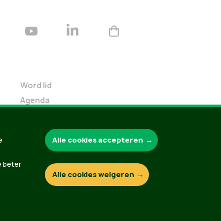
Word lid
Agenda
Bekijk kalender
Verleng je lidmaatschap
Alle cookies accepteren
e
Programma oktober 2024
Programma juni 2024
e beter
Downloads
Alle cookies weigeren
Webshop