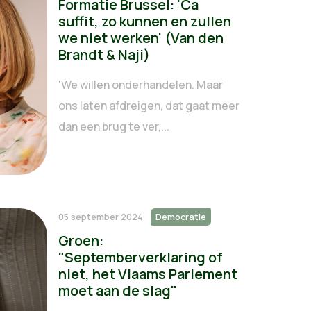
Formatie Brussel: 'Ca
suffit, zo kunnen en zullen
we niet werken' (Van den
Brandt & Naji)
'We willen onderhandelen. Maar
ons laten afdreigen, dat gaat meer
dan een brug te ver,...
05 september 2024
Democratie
Groen:
"Septemberverklaring of
niet, het Vlaams Parlement
moet aan de slag"