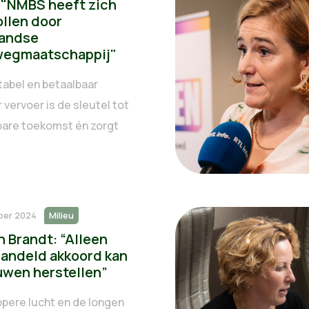
 "NMBS heeft zich
ollen door
andse
egmaatschappij"
abel en betaalbaar
vervoer is de sleutel tot
bare toekomst én zorgt
ber 2024
Milieu
n Brandt: “Alleen
andeld akkoord kan
uwen herstellen”
opere lucht en de longen