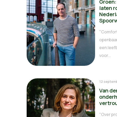
Groen:
laten r
Nederl
Spoorw
"Comfort
openbaar 
een leef
voor...
12 septem
Van de
onderh
vertro
"Over pr