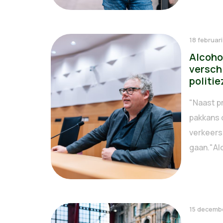
18 februar
Alcoho
versch
politi
"Naast p
pakkans 
verkeers
gaan."Alc
15 decemb