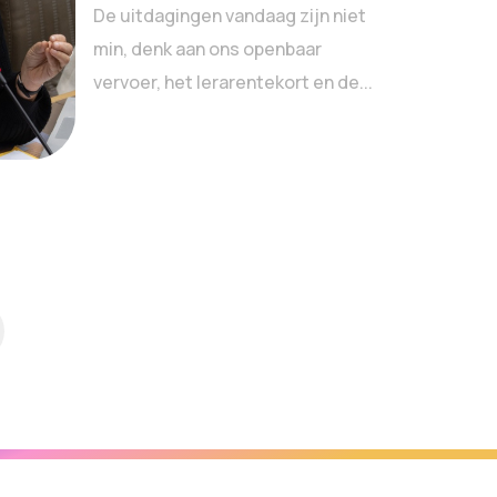
De uitdagingen vandaag zijn niet
min, denk aan ons openbaar
vervoer, het lerarentekort en de...