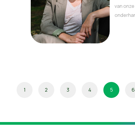
van onze
onderhan
1
2
3
4
5
6