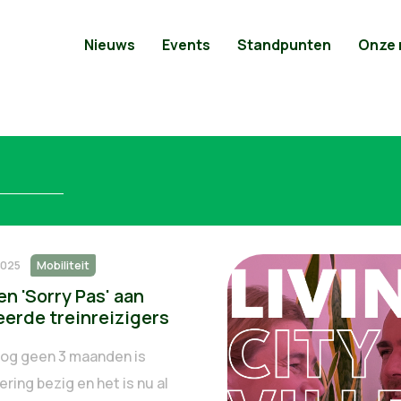
Nieuws
Events
Standpunten
Onze
2025
Mobiliteit
n 'Sorry Pas' aan
erde treinreizigers
Nog geen 3 maanden is
ring bezig en het is nu al