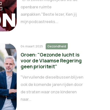
openbare ruimte
aanpakken."Beste lezer, Ken jij
mijn podcastreeks...
04 maart 2025
Gezondheid
Groen: "Gezonde lucht is
voor de Vlaamse Regering
geen prioriteit"
"Vervuilende dieselbussen blijven
ook de komende jaren rijden door
de straten waar onze kinderen
naar...