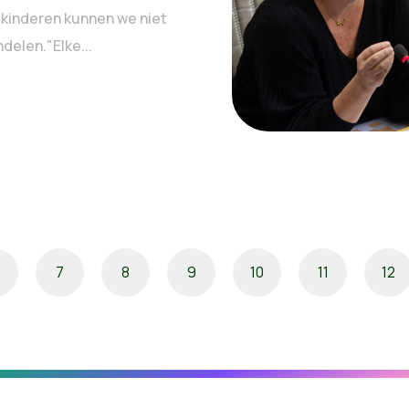
 kinderen kunnen we niet
delen."Elke...
7
8
9
10
11
12