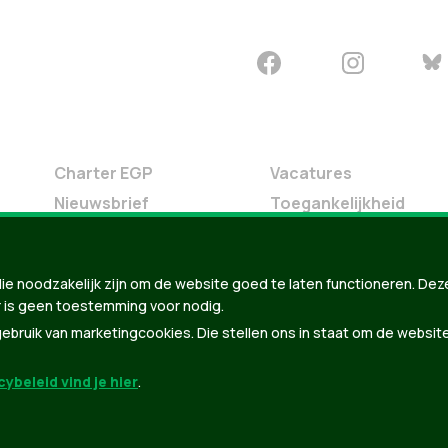
Charter EGP
Vacatures
Nieuwsbrief
Toegankelijkheid
Doe Mee
Contact
ie noodzakelijk zijn om de website goed te laten functioneren. Dez
Groen in je buurt
 is geen toestemming voor nodig.
Meldpunt
bruik van marketingcookies. Die stellen ons in staat om de websit
ybeleid vind je hier
.
der