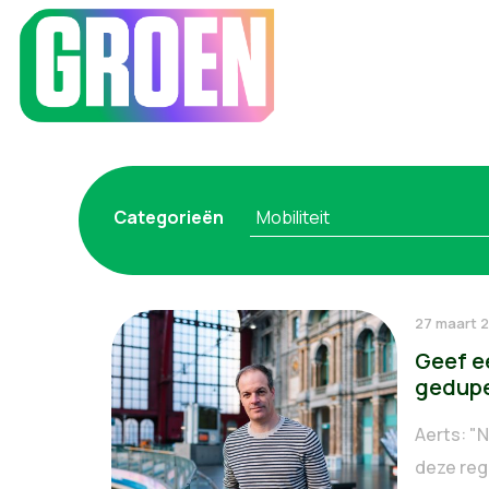
Categorieën
Mobiliteit
27 maart 
Geef ee
gedupe
Aerts: "
deze rege