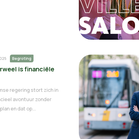
2025
Begroting
rweel is financiële
se regering stort zich in
ncieel avontuur zonder
 plan en dat op...