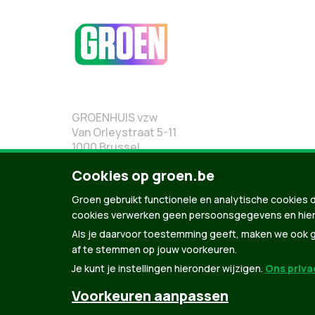
GROENHUIS vzw
Van Orleystraat 5-11
1000 Brussel
02 219 19 19
Cookies op groen.be
Groen gebruikt functionele en analytische cookies d
cookies verwerken geen persoonsgegevens en hier
Als je daarvoor toestemming geeft, maken we ook ge
af te stemmen op jouw voorkeuren.
Je kunt je instellingen hieronder wijzigen.
Ons privac
Voorkeuren aanpassen
© Copyright Groen 2026 | Gemaakt met
NationBuil