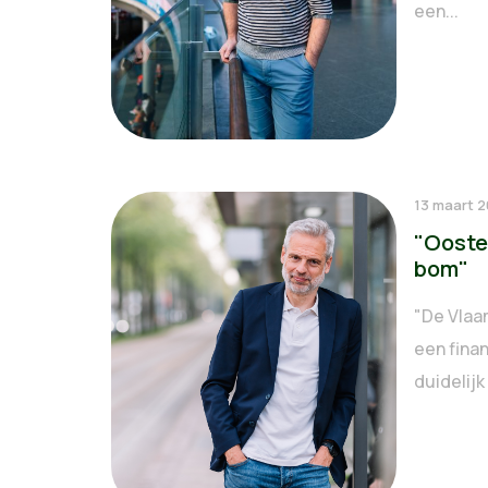
een...
13 maart 
"Ooste
bom"
"De Vlaam
een fina
duidelijk