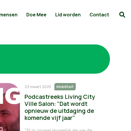
 mensen
Doe Mee
Lid worden
Contact
23 maart 2025
Mobiliteit
Podcastreeks Living City
Ville Salon: "Dat wordt
opnieuw de uitdaging de
komende vijf jaar"
"Er is zoveel mogelijk als we de