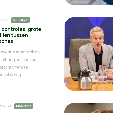
i 2025
Mobiliteit
lcontroles: grote
illen tussen
ezones
reventie moet ook de
omhoog om naar nul
slachtoffers te
ohol is nog...
er 2024
Mobiliteit