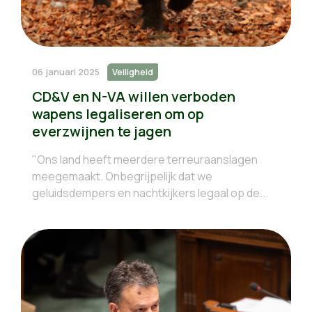
06 januari 2025
Veiligheid
CD&V en N-VA willen verboden
wapens legaliseren om op
everzwijnen te jagen
"Ons land heeft meerdere terreuraanslagen
meegemaakt. Onbegrijpelijk dat we
geluidsdempers en nachtkijkers legaal op de...