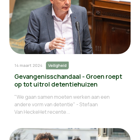
14 maart 2024
Veiligheid
Gevangenisschandaal - Groen roept
op tot uitrol detentiehuizen
"We gaan samen moeten werken aan een
andere vorm van detentie" - Stefaan
Van HeckeHet recente...