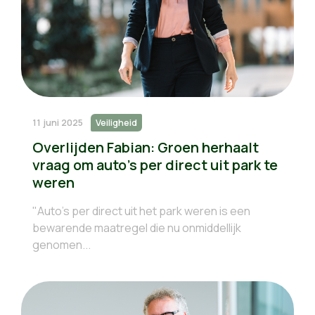
11 juni 2025
Veiligheid
Overlijden Fabian: Groen herhaalt
vraag om auto's per direct uit park te
weren
"Auto's per direct uit het park weren is een
bewarende maatregel die nu onmiddellijk
genomen...