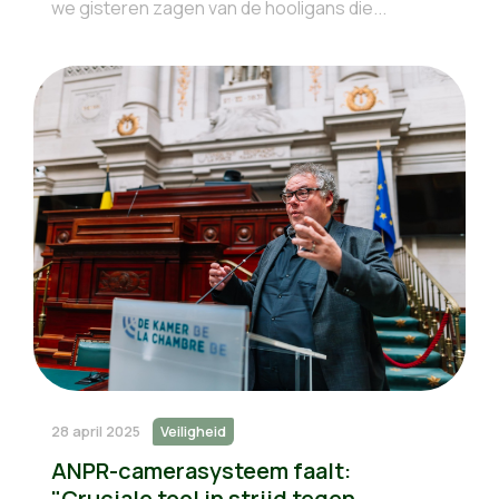
we gisteren zagen van de hooligans die...
28 april 2025
Veiligheid
ANPR-camerasysteem faalt:
"Cruciale tool in strijd tegen