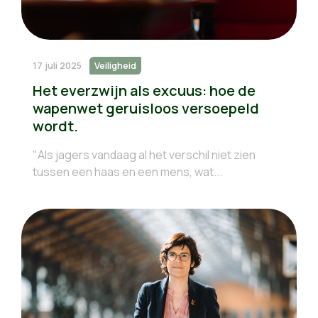
17 juli 2025
Veiligheid
Het everzwijn als excuus: hoe de
wapenwet geruisloos versoepeld
wordt.
"Als jagers vandaag al het verschil niet zien
tussen een haas en een mens, wat...