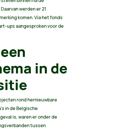
stellen binnen na de
 Daarvan werden er 21
nmerking komen. Via het fonds
tart-ups aangesproken voor de
, een
hema in de
itie
projecten rond hernieuwbare
's in de Belgische
 geval is, waren er onder de
ingsverbanden tussen