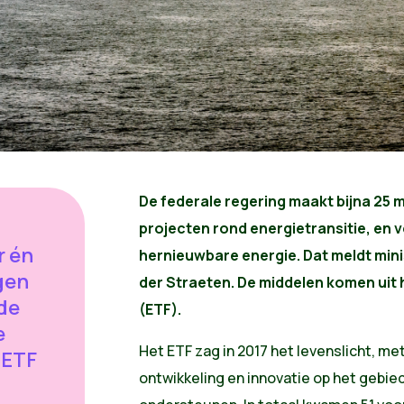
De federale regering maakt bijna 25 mi
projecten rond energietransitie, en vo
r én
hernieuwbare energie. Dat meldt mini
gen
der Straeten. De middelen komen uit 
 de
(ETF).
e
Het ETF zag in 2017 het levenslicht, me
 ETF
ontwikkeling en innovatie op het gebied