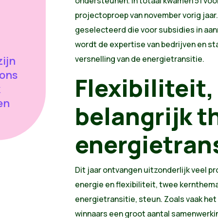
ondersteunen. In totaal kwamen 51 voor
projectoproep van november vorig jaar.
geselecteerd die voor subsidies in aa
wordt de expertise van bedrijven en s
zijn
versnelling van de energietransitie.
 ons
Flexibiliteit
k
en
belangrijk t
energietrans
Dit jaar ontvangen uitzonderlijk veel 
energie en flexibiliteit, twee kernthema
energietransitie, steun. Zoals vaak het
winnaars een groot aantal samenwerk