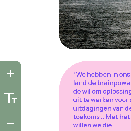
“We hebben in ons
land de brainpowe
de wil om oplossin
uit te werken voor
uitdagingen van d
toekomst. Met het
willen we die