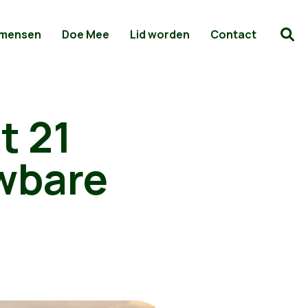
 mensen
Doe Mee
Lid worden
Contact
t 21
wbare