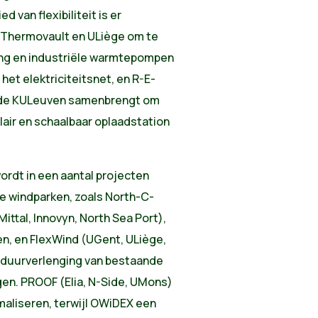
d van flexibiliteit is er
an Thermovault en ULiège om te
ng en industriële warmtepompen
 het elektriciteitsnet, en R-E-
nd de KULeuven samenbrengt om
air en schaalbaar oplaadstation
ordt in een aantal projecten
e windparken, zoals North-C-
ittal, Innovyn, North Sea Port),
ken, en FlexWind (UGent, ULiège,
sduurverlenging van bestaande
gen. PROOF (Elia, N-Side, UMons)
maliseren, terwijl OWiDEX een