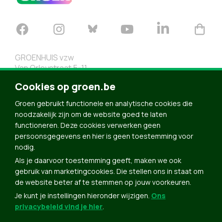
GROENHUIS vzw
Van Orleystraat 5-11
1000 Brussel
Cookies op groen.be
02 219 19 19
Groen gebruikt functionele en analytische cookies die
noodzakelijk zijn om de website goed te laten
functioneren. Deze cookies verwerken geen
Charter EGP
Vacatures
persoonsgegevens en hier is geen toestemming voor
nodig.
Nieuwsbrief
Toegankelijkheid
Als je daarvoor toestemming geeft, maken we ook
Doe Mee
gebruik van marketingcookies. Die stellen ons in staat om
Contact
de website beter af te stemmen op jouw voorkeuren.
Groen in je buurt
Je kunt je instellingen hieronder wijzigen.
Ons
privacybeleid vind je hier
.
Meldpunt