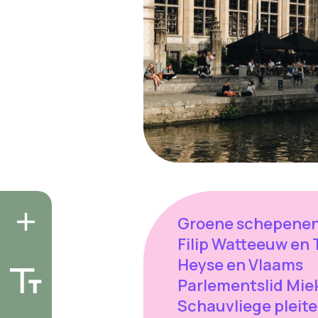
Groene schepene
Filip Watteeuw en 
Heyse en Vlaams
Parlementslid Mie
Schauvliege pleit