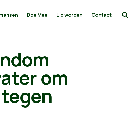
 mensen
Doe Mee
Lid worden
Contact
rondom
water om
 tegen