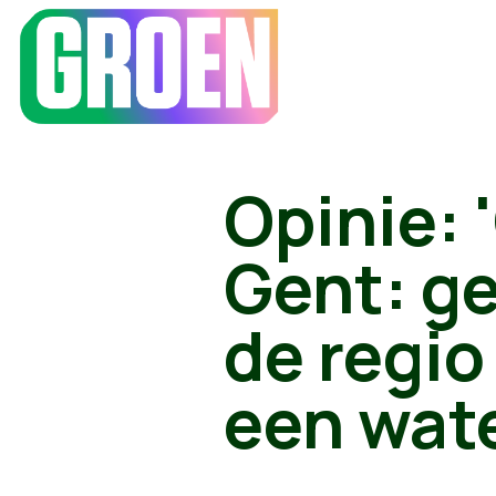
Opinie: 
Gent: ge
de regi
een wat