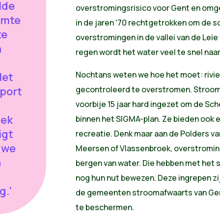
lde
overstromingsrisico voor Gent en omgev
imte
in de jaren '70 rechtgetrokken om de 
te
overstromingen in de vallei van de Lei
n
regen wordt het water veel te snel naa
Nochtans weten we hoe het moet: rivi
Het
port
gecontroleerd te overstromen. Strooma
voorbije 15 jaar hard ingezet om de Sc
eek
binnen het SIGMA-plan. Ze bieden ook e
igt
recreatie. Denk maar aan de Polders va
 we
Meersen of Vlassenbroek, overstromin
n
bergen van water. Die hebben met het 
nog hun nut bewezen. Deze ingrepen zi
g.'
de gemeenten stroomafwaarts van Gen
te beschermen.