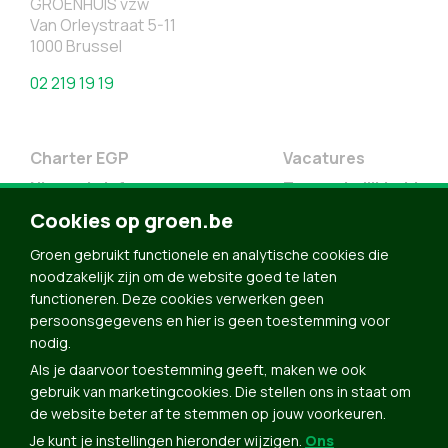
GROENHUIS vzw
Van Orleystraat 5-11
1000 Brussel
02 219 19 19
Charter EGP
Vacatures
Nieuwsbrief
Toegankelijkheid
Cookies op groen.be
Doe Mee
Contact
Groen gebruikt functionele en analytische cookies die
noodzakelijk zijn om de website goed te laten
Groen in je buurt
functioneren. Deze cookies verwerken geen
Meldpunt
persoonsgegevens en hier is geen toestemming voor
nodig.
Word lid
Als je daarvoor toestemming geeft, maken we ook
Agenda
gebruik van marketingcookies. Die stellen ons in staat om
Bekijk kalender
de website beter af te stemmen op jouw voorkeuren.
Je kunt je instellingen hieronder wijzigen.
Ons
Verleng je lidmaatschap