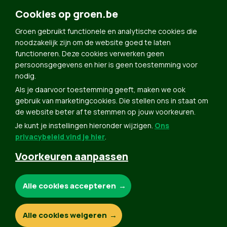
Cookies op groen.be
Doe Mee
Contact
Groen gebruikt functionele en analytische cookies die
noodzakelijk zijn om de website goed te laten
Groen in je buurt
functioneren. Deze cookies verwerken geen
Meldpunt
persoonsgegevens en hier is geen toestemming voor
nodig.
Word lid
Als je daarvoor toestemming geeft, maken we ook
Agenda
gebruik van marketingcookies. Die stellen ons in staat om
Bekijk kalender
de website beter af te stemmen op jouw voorkeuren.
Je kunt je instellingen hieronder wijzigen.
Ons
Verleng je lidmaatschap
privacybeleid vind je hier
.
Programma oktober 2024
Voorkeuren aanpassen
Programma juni 2024
Downloads
Noodzakelijke cookies:
Alle cookies accepteren
Webshop
Analytische cookies:
Alle cookies weigeren
© Copyright Groen 2026 | Gemaakt met
NationBuilder