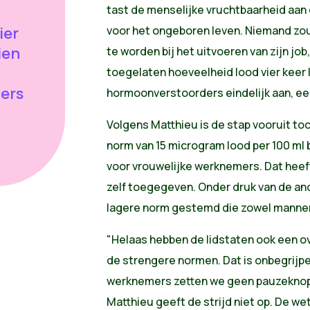
tast de menselijke vruchtbaarheid aan 
ier
voor het ongeboren leven. Niemand zou
ien
te worden bij het uitvoeren van zijn j
toegelaten hoeveelheid lood vier keer
ers
hormoonverstoorders eindelijk aan, ee
Volgens Matthieu is de stap vooruit t
norm van 15 microgram lood per 100 ml b
voor vrouwelijke werknemers. Dat hee
zelf toegegeven. Onder druk van de and
lagere norm gestemd die zowel manne
"Helaas hebben de lidstaten ook een 
de strengere normen. Dat is onbegrijpe
werknemers zetten we geen pauzeknop."
Matthieu geeft de strijd niet op. De w