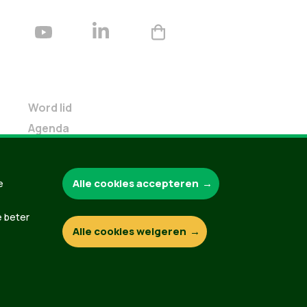
Word lid
Agenda
Bekijk kalender
Verleng je lidmaatschap
Alle cookies accepteren
e
Programma oktober 2024
Programma juni 2024
e beter
Downloads
Alle cookies weigeren
Webshop