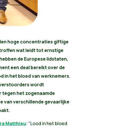
en hoge concentraties giftige
roffen wat leidt tot ernstige
ebben de Europese lidstaten,
ent een deal bereikt over de
d in het bloed van werknemers.
verstoorders wordt
aar tegen het zogenaamde
ie van verschillende gevaarlijke
akt.
ra Matthieu
: "Lood in het bloed