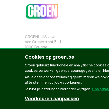
GROENHUIS vzw
Van Orleystraat 5-11
1000 Brussel
02 219 19 19
Cookies op groen.be
Groen gebruikt functionele en analytische cookies d
cookies verwerken geen persoonsgegevens en hier
Als je daarvoor toestemming geeft, maken we ook ge
af te stemmen op jouw voorkeuren.
Je kunt je instellingen hieronder wijzigen.
Ons privac
Voorkeuren aanpassen
© Copyright Groen 2026 | Gemaakt met
NationBuil