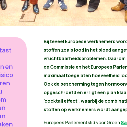
Bij teveel Europese werknemers word
tast
stoffen zoals lood in het bloed aanget
vruchtbaarheidsproblemen. Daarom h
n en
de Commissie en het Europees Parlem
isico
maximaal toegelaten hoeveelheid loo
oren
Ook de bescherming tegen hormoon
u
opgeschroefd en er ligt een plan kl
om
'cocktail effect', waarbij de combinat
en
stoffen op werknemers wordt aangep
an
Europees Parlementslid voor Groen
Sa
maken