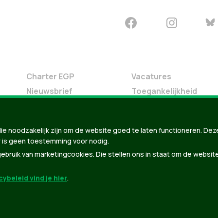
Charter EGP
Vacatures
Nieuwsbrief
Toegankelijkheid
Doe Mee
Contact
ie noodzakelijk zijn om de website goed te laten functioneren. Dez
Groen in je buurt
 is geen toestemming voor nodig.
Meldpunt
bruik van marketingcookies. Die stellen ons in staat om de websit
ybeleid vind je hier
.
der