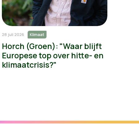
28 juli 2026
Klimaat
Horch (Groen): "Waar blijft
Europese top over hitte- en
klimaatcrisis?"