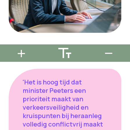
'Het is hoog tijd dat
minister Peeters een
prioriteit maakt van
verkeersveiligheid en
kruispunten bij heraanleg
volledig conflictvrij maakt