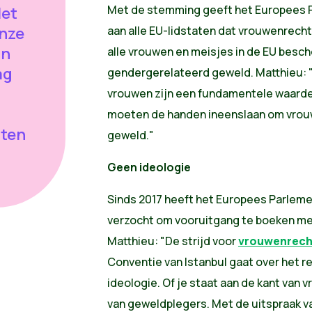
Met de stemming geeft het Europees P
Het
onze
aan alle EU-lidstaten dat vrouwenrech
in
alle vrouwen en meisjes in de EU bes
ag
gendergerelateerd geweld. Matthieu: "
vrouwen zijn een fundamentele waarde 
moeten de handen ineenslaan om vro
hten
geweld."
Geen ideologie
Sinds 2017 heeft het Europees Parleme
verzocht om vooruitgang te boeken me
Matthieu: "De strijd voor
vrouwenrech
Conventie van Istanbul gaat over het re
ideologie. Of je staat aan de kant van 
van geweldplegers. Met de uitspraak va