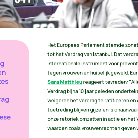
Het Europees Parlement stemde zonet 
tot het Verdrag van Istanbul. Dat verdr
ag
internationale instrument voor prevent
en
tegen vrouwen en huiselijk geweld. Eu
zes
Sara Matthieu
reageert tevreden: "All
Verdrag bijna 10 jaar geleden ondertek
rag
weigeren het verdrag te ratificeren e
toetreding blijven gijzelen is onaanvaa
pese
onze retoriek omzetten in actie en het
waarden zoals vrouwenrechten geven w