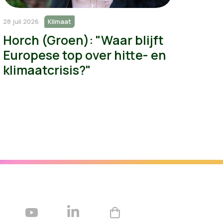
28 juli 2026
Klimaat
Horch (Groen): "Waar blijft
Europese top over hitte- en
klimaatcrisis?"