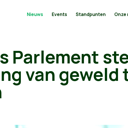
Nieuws
Events
Standpunten
Onze
s Parlement st
ing van geweld
n