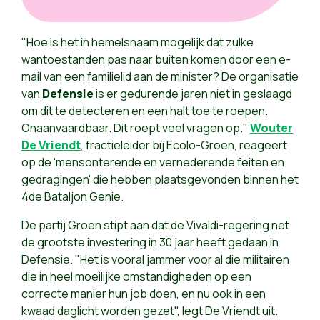
"
Hoe is het in hemelsnaam mogelijk dat zulke
wantoestanden pas naar buiten komen door een e-
mail
van een familielid
aan de minister? De organisatie
van
Defensie
is er gedurende jaren niet in geslaagd
om dit te detecteren en een halt toe te roepen.
Onaanvaardbaar. Dit roept veel vragen op."
Wouter
De Vriendt
, fractieleider bij Ecolo-Groen, reageert
op de 'mensonterende en vernederende feiten en
gedragingen' die hebben plaatsgevonden binnen het
4de Bataljon Genie.
De partij Groen stipt aan dat de Vivaldi-regering net
de grootste investering in 30 jaar heeft gedaan in
Defensie. "Het is vooral jammer voor al die militairen
die in heel moeilijke omstandigheden op een
correcte manier hun job doen, en nu ook in een
kwaad daglicht worden gezet", legt De Vriendt uit.