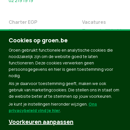
02 219 19 19
Charter EGP
Vacatures
Nieuwsbrief
Toegankelijkheid
Cookies op groen.be
Doe Mee
Contact
Groen gebruikt functionele en analytische cookies die
noodzakelijk zijn om de website goed te laten
Groen in je buurt
functioneren. Deze cookies verwerken geen
Meldpunt
persoonsgegevens en hier is geen toestemming voor
nodig.
Word lid
Als je daarvoor toestemming geeft, maken we ook
Agenda
gebruik van marketingcookies. Die stellen ons in staat om
Bekijk kalender
de website beter af te stemmen op jouw voorkeuren.
Je kunt je instellingen hieronder wijzigen.
Ons
Verleng je lidmaatschap
privacybeleid vind je hier
.
Programma oktober 2024
Voorkeuren aanpassen
Programma juni 2024