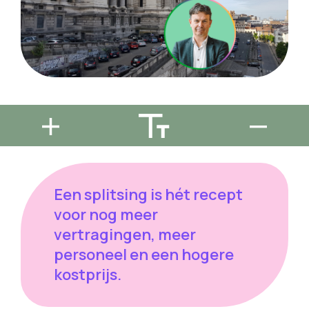
Een splitsing is hét recept
voor nog meer
vertragingen, meer
personeel en een hogere
kostprijs.