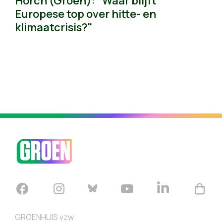
Horch (Groen): "Waar blijft
Europese top over hitte- en
klimaatcrisis?"
GROENHUIS vzw