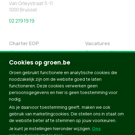
Van Orleystraat 5-11
1000 Brussel
02 219 19 19
Charter EGP
Vacatures
Nieuwsbrief
Toegankelijkheid
Cookies op groen.be
Doe Mee
Contact
Groen gebruikt functionele en analytische cookies die
noodzakelijk zijn om de website goed te laten
Groen in je buurt
functioneren. Deze cookies verwerken geen
Meldpunt
persoonsgegevens en hier is geen toestemming voor
nodig.
Word lid
Als je daarvoor toestemming geeft, maken we ook
Agenda
gebruik van marketingcookies. Die stellen ons in staat om
Bekijk kalender
de website beter af te stemmen op jouw voorkeuren.
Je kunt je instellingen hieronder wijzigen.
Ons
Verleng je lidmaatschap