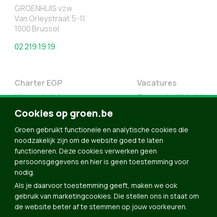
GROENHUIS vzw
Van Orleystraat 5-11
1000 Brussel
02 219 19 19
Charter EGP
Vacatures
Nieuwsbrief
Toegankelijkheid
Doe Mee
Cookies op groen.be
Contact
Groen gebruikt functionele en analytische cookies die
Groen in je buurt
noodzakelijk zijn om de website goed te laten
functioneren. Deze cookies verwerken geen
Meldpunt
persoonsgegevens en hier is geen toestemming voor
nodig.
Word lid
Als je daarvoor toestemming geeft, maken we ook
Agenda
gebruik van marketingcookies. Die stellen ons in staat om
Bekijk kalender
de website beter af te stemmen op jouw voorkeuren.