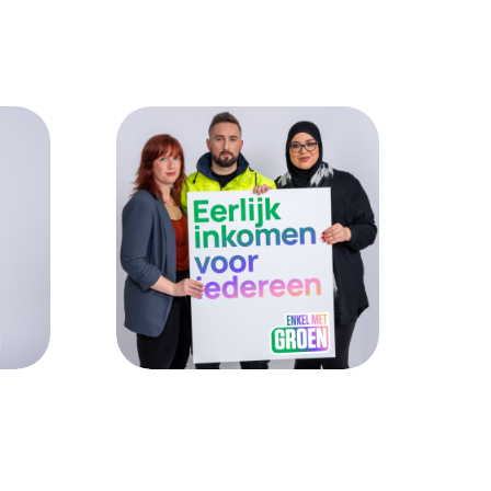
t Groen.
rt voor elk kind. Enkel met Groen
Eerlijk inkomen en waardig 