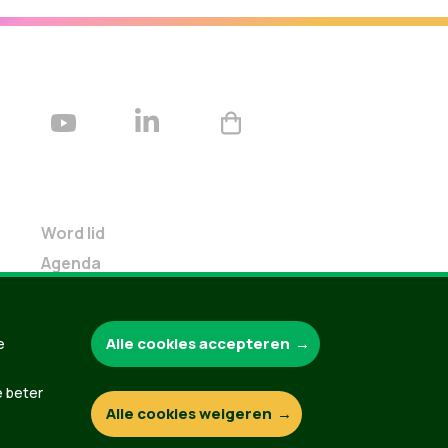
Word lid
Agenda
Bekijk kalender
Verleng je lidmaatschap
Alle cookies accepteren
e
Programma oktober 2024
Programma juni 2024
e beter
Downloads
Alle cookies weigeren
Webshop