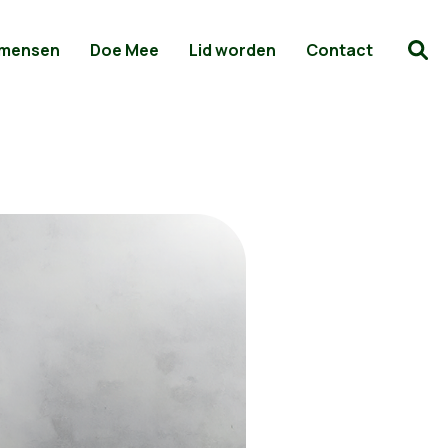
 mensen
Doe Mee
Lid worden
Contact
igen buurt, enke