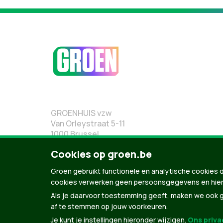
GROENHUIS vzw
Van Orleystraat 5-11
1000 Brussel
02 219 19 19
Cookies op groen.be
Groen gebruikt functionele en analytische cookies d
cookies verwerken geen persoonsgegevens en hier
Als je daarvoor toestemming geeft, maken we ook ge
af te stemmen op jouw voorkeuren.
Je kunt je instellingen hieronder wijzigen.
Ons privac