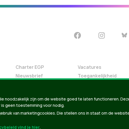
Charter EGP
Vacatures
Nieuwsbrief
Toegankelijkheid
Doe Mee
Contact
ie noodzakelijk zijn om de website goed te laten functioneren. Dez
Groen in je buurt
 is geen toestemming voor nodig.
Meldpunt
bruik van marketingcookies. Die stellen ons in staat om de websit
ybeleid vind je hier
.