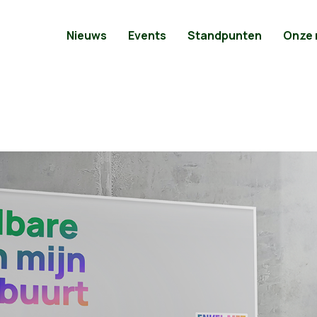
Nieuws
Events
Standpunten
Onze
re zorg in je e