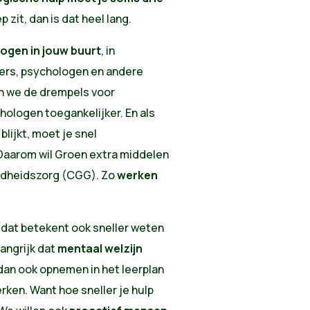
iep zit, dan is dat heel lang.
ogen in jouw buurt
, in
ters, psychologen en andere
n we de drempels voor
ologen toegankelijker. En als
lijkt, moet je snel
 Daarom wil Groen extra middelen
ndheidszorg (CGG). Zo
werken
, dat betekent ook sneller weten
langrijk dat
mentaal welzijn
 dan ook opnemen in het leerplan
erken.
Want hoe sneller je hulp