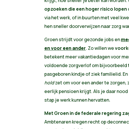
krijgt, hoe sneller je beter kan worden.
opzoeken die een hoger risico lopen
via het werk, of in buurten met veel k
hen sneller doorverwijzen naar zorg wa
Groen strijdt voor gezonde jobs en
mee
en voor een ander
. Zo willen we
voork
betekent meer vakantiedagen voor me
voldoende zorgverlof om bijvoorbeeld 
pasgeboren kindje of ziek familielid. En 
hold
zet om voor een ander te zorgen, 
eerlijk pensioen krijgt. Als je daar noo
stap je werk kunnen hervatten.
Met Groen in de federale regering za
Ambtenaren kregen recht op deconnecti