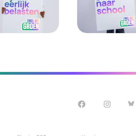
el met Groen
reem rijken eerlijk belasten. Enkel me
Een eerlijke sta