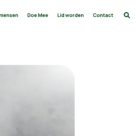
 mensen
Doe Mee
Lid worden
Contact
he hulp wanneer