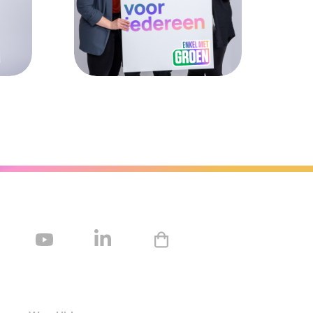
t Groen.
rt voor elk kind. Enkel met Groen
Eerlijk inkomen en waardig 