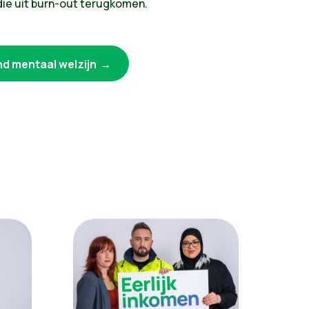
die uit burn-out terugkomen.
d mentaal welzijn