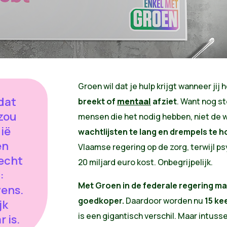
Groen wil dat je hulp krijgt wanneer jij 
dat
breekt of
mentaal
afziet
. Want n
og st
 zou
mensen die het nodig hebben, niet de 
gië
wachtlijsten te lang en drempels te 
en
Vlaamse regering op de zorg
, terwijl p
 echt
20 miljard euro kost. Onbegrijpelijk.
:
Met Groen in de federale regering m
vens.
goedkoper.
Daardoor worden nu
15 ke
jk
is een gigantisch verschil. M
aar intusse
 is.