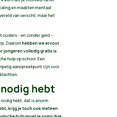
aling en maakten mentaal
ereld van verschil, maar het
 ouders - en zonder geld -
ulp. Daarom
hebben we ervoor
 jongeren volledig gratis is
.
che hulp op school. Een
pelig aanspreekpunt zijn voor
 klachten.
 nodig hebt
t nodig hebt, dat is enorm
ebt, krijg je toch ook meteen
gische hulp moet je soms drie