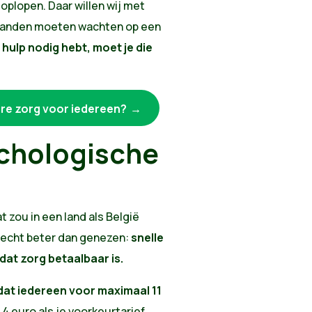
oplopen. Daar willen wij met
maanden moeten wachten op een
e hulp nodig hebt, moet je die
re zorg voor iedereen?
chologische
t zou in een land als België
 echt beter dan genezen:
snelle
 dat zorg betaalbaar is.
at iedereen voor maximaal 11
r 4 euro als je voorkeurtarief