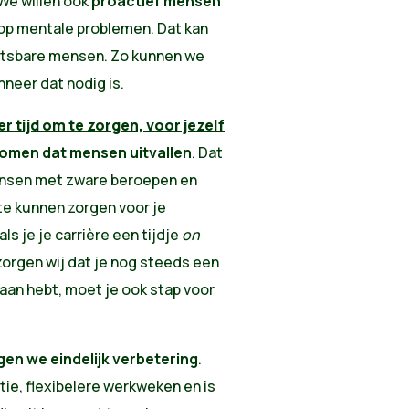
We willen ook
proactief mensen
op mentale problemen. Dat kan
wetsbare mensen.
Zo kunnen we
nneer dat nodig is.
r tijd om te zorgen, voor jezelf
omen dat mensen uitvallen
. Dat
nsen met zware beroepen en
te kunnen zorgen voor je
als je je carrière een tijdje
on
zorgen wij dat je nog steeds een
d aan hebt, moet je ook stap voor
gen we eindelijk verbetering
.
e, flexibelere werkweken en is