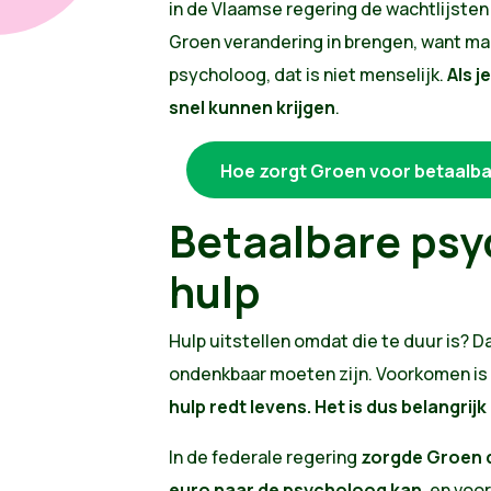
in de Vlaamse regering de wachtlijsten 
Groen verandering in brengen, want 
psycholoog, dat is niet menselijk.
Al
s j
snel kunnen krijgen
.
Hoe zorgt Groen voor betaalba
Betaalbare psy
hulp
Hulp uitstellen omdat die te duur is? Da
ondenkbaar moeten zijn. Voorkomen is
hulp redt levens.
Het is dus belangrijk
In de federale regering
zorgde Groen d
euro naar de psycholoog kan
, en voo