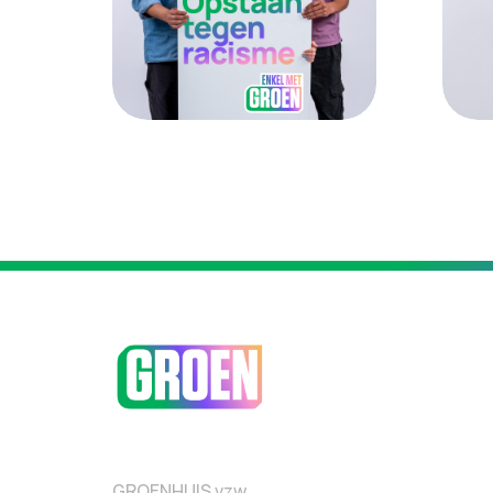
Opstaan tegen racisme. Enk
Ext
GROENHUIS vzw