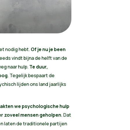
het nodig hebt.
Of je nu je been
eeds vindt bijna de helft van de
weg naar hulp.
Te
duur,
hoog
.
Tegelijk
bespaart de
sychisch lijden ons land jaarlijks
aakten we psychologische hulp
er zoveel mensen geholpen
. Dat
n laten de traditionele partijen