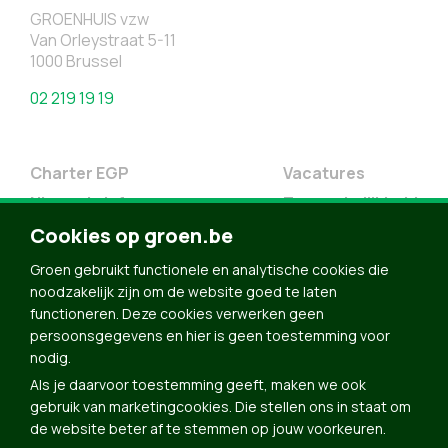
GROENHUIS vzw
Van Orleystraat 5-11
1000 Brussel
02 219 19 19
Charter EGP
Vacatures
Nieuwsbrief
Toegankelijkheid
Doe Mee
Cookies op groen.be
Contact
Groen gebruikt functionele en analytische cookies die
Groen in je buurt
noodzakelijk zijn om de website goed te laten
functioneren. Deze cookies verwerken geen
Meldpunt
persoonsgegevens en hier is geen toestemming voor
nodig.
Word lid
Als je daarvoor toestemming geeft, maken we ook
Agenda
gebruik van marketingcookies. Die stellen ons in staat om
Bekijk kalender
de website beter af te stemmen op jouw voorkeuren.