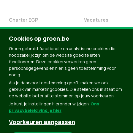
Charter EGP
Vacatures
Nieuwsbrief
Toegankelijkheid
Cookies op groen.be
Doe Mee
Contact
Groen gebruikt functionele en analytische cookies die
noodzakelijk zijn om de website goed te laten
Groen in je buurt
functioneren. Deze cookies verwerken geen
Meldpunt
persoonsgegevens en hier is geen toestemming voor
nodig.
Word lid
Als je daarvoor toestemming geeft, maken we ook
Agenda
gebruik van marketingcookies. Die stellen ons in staat om
Bekijk kalender
de website beter af te stemmen op jouw voorkeuren.
Je kunt je instellingen hieronder wijzigen.
Ons
Verleng je lidmaatschap
privacybeleid vind je hier
.
Programma oktober 2024
Voorkeuren aanpassen
Programma juni 2024
Downloads