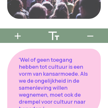
'Wel of geen toegang
hebben tot cultuur is een
vorm van kansarmoede. Als
we de ongelijkheid in de
samenleving willen
wegnemen, moet ook de
drempel voor cultuur naar