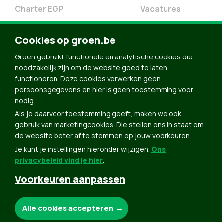
Charter EGP
Vacatures
Nieuwsbrief
Toegankelijkheid
Doe Mee
Cookies op groen.be
Contact
Groen gebruikt functionele en analytische cookies die
Groen in je buurt
noodzakelijk zijn om de website goed te laten
functioneren. Deze cookies verwerken geen
Meldpunt
persoonsgegevens en hier is geen toestemming voor
nodig.
Word lid
Als je daarvoor toestemming geeft, maken we ook
Agenda
gebruik van marketingcookies. Die stellen ons in staat om
Bekijk kalender
de website beter af te stemmen op jouw voorkeuren.
Je kunt je instellingen hieronder wijzigen.
Ons
Verleng je lidmaatschap
privacybeleid vind je hier
.
Programma oktober 2024
Voorkeuren aanpassen
Programma juni 2024
Downloads
Noodzakelijke cookies:
Alle cookies accepteren
Webshop