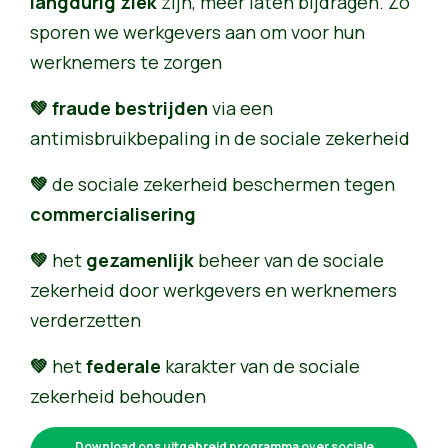
langdurig ziek
zijn, meer laten bijdragen. Zo
sporen we werkgevers aan om voor hun
werknemers te zorgen
💚 fraude
bestrijden
via een
antimisbruikbepaling in de sociale zekerheid
💚
de sociale zekerheid beschermen tegen
commercialisering
💚
het
gezamenlijk
beheer van de sociale
zekerheid door werkgevers en werknemers
verderzetten
💚
het
federale
karakter van de sociale
zekerheid behouden
Download ons uitgebreid programma over sociale