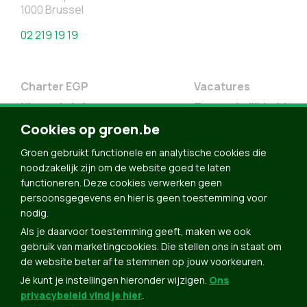
1000 Brussel
02 219 19 19
Charter EGP
Vacatures
Nieuwsbrief
Toegankelijkheid
Doe Mee
Cookies op groen.be
Contact
Groen gebruikt functionele en analytische cookies die
Groen in je buurt
noodzakelijk zijn om de website goed te laten
functioneren. Deze cookies verwerken geen
Meldpunt
persoonsgegevens en hier is geen toestemming voor
nodig.
Word lid
Als je daarvoor toestemming geeft, maken we ook
Agenda
gebruik van marketingcookies. Die stellen ons in staat om
Bekijk kalender
de website beter af te stemmen op jouw voorkeuren.
Je kunt je instellingen hieronder wijzigen.
Ons
Verleng je lidmaatschap
privacybeleid vind je hier
.
Programma oktober 2024