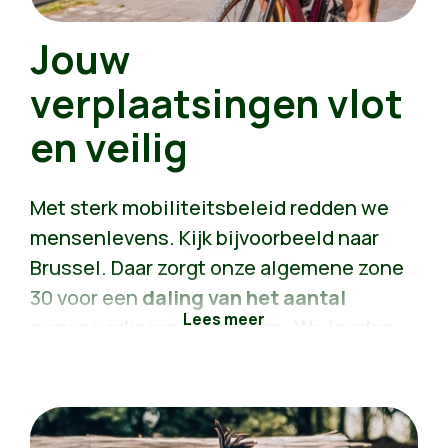
extra open ruimte, en daarmee is die
Jouw
groene gemeente koploper in
ontharding.
verplaatsingen vlot
en veilig
Met sterk mobiliteitsbeleid redden we
mensenlevens. Kijk bijvoorbeeld naar
Brussel. Daar zorgt onze algemene zone
30 voor een
daling van het aantal
zware verkeersongevallen
. We legden
daar ook 70 kilometer extra fietspaden
aan en maakten komaf met gevaarlijke
kruispunten. Met sterk
mobiliteitsbeleid zorgen we dat je je