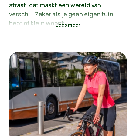
straat: dat maakt een wereld van
verschil. Zeker als je geen eigen tuin
hebt of klein woont.
Groene velden, bossen en kostbare
natuurgebieden beschermen we, en
breiden we uit
. Dat is nodig, want
vandaag verdwijnen er elke dag nog tien
voetbalvelden aan open ruimte.
Waar Groen bestuurt, kleurt het groen.
In Brussel hebben we 20.000 nieuwe
bomen en struiken geplant. In Sint-
Niklaas vergroenen we de grote
betonnen markt. In Hemiksem zorgen
we iedere dag voor 7 vierkante meter