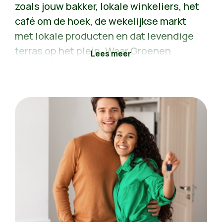
zoals jouw bakker, lokale winkeliers, het
café om de hoek, de wekelijkse markt
met lokale producten en dat levendige
terras op het plein. Waar Groenen
besturen, bloeit het lokale
verenigingsleven. We geven een boost
aan de lokale sportvoorzieningen, aan
cultuur in de buurt, en zorgen voor
dienstverlening dicht bij huis,
toegankelijk voor iedereen.