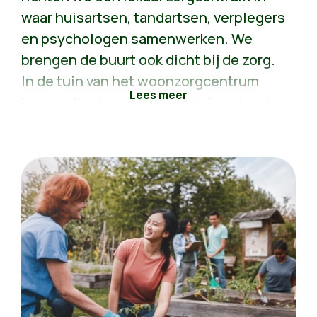
waar huisartsen, tandartsen, verplegers
en psychologen samenwerken. We
brengen de buurt ook dicht bij de zorg.
In de tuin van het woonzorgcentrum
kunnen kinderen van de lokale school
pauzeren. In de keuken van de
verslavingskliniek kan de lokale boer
haar groenten leveren. En de patiënten
van het revalidatiecentrum kunnen een
wandeling maken met de honden van
het lokale asiel.