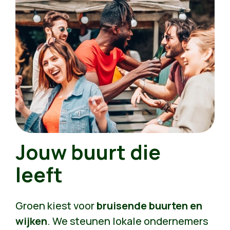
vlotter kan verplaatsen, dat je rustiger
woont en gezonde lucht inademt
. In
Gent en Leuven bijvoorbeeld voel je
gewoon het verschil.
Jouw buurt die
leeft
Groen kiest voor
bruisende buurten en
wijken
. We steunen lokale ondernemers