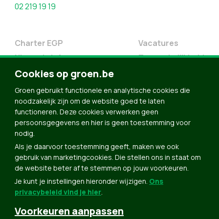
02 219 19 19
Charter EGP
Vacatures
Nieuwsbrief
Toegankelijkheid
Doe Mee
Cookies op groen.be
Contact
Groen gebruikt functionele en analytische cookies die
Groen in je buurt
noodzakelijk zijn om de website goed te laten
functioneren. Deze cookies verwerken geen
Meldpunt
persoonsgegevens en hier is geen toestemming voor
nodig.
Word lid
Als je daarvoor toestemming geeft, maken we ook
Agenda
gebruik van marketingcookies. Die stellen ons in staat om
Bekijk kalender
de website beter af te stemmen op jouw voorkeuren.
Je kunt je instellingen hieronder wijzigen.
Ons
Verleng je lidmaatschap
privacybeleid vind je hier
.
Programma oktober 2024
Voorkeuren aanpassen
Programma juni 2024