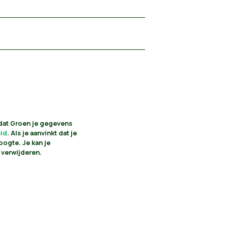
 dat Groen je gegevens
eid
. Als je aanvinkt dat je
oogte. Je kan je
 verwijderen.