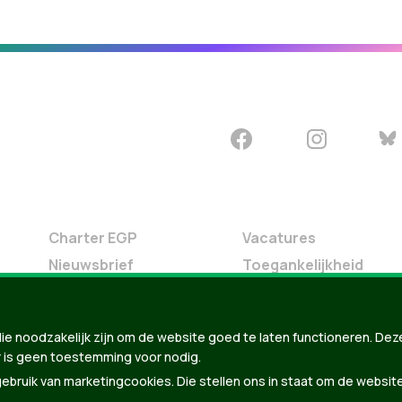
Charter EGP
Vacatures
Nieuwsbrief
Toegankelijkheid
Doe Mee
Contact
ie noodzakelijk zijn om de website goed te laten functioneren. Dez
Groen in je buurt
 is geen toestemming voor nodig.
Meldpunt
bruik van marketingcookies. Die stellen ons in staat om de websit