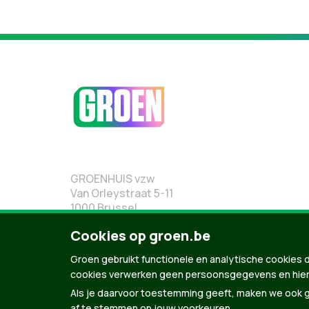
GROENHUIS vzw
Van Orleystraat 5-11
1000 Brussel
02 219 19 19
Cookies op groen.be
Groen gebruikt functionele en analytische cookies d
cookies verwerken geen persoonsgegevens en hier
Als je daarvoor toestemming geeft, maken we ook ge
af te stemmen op jouw voorkeuren.