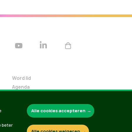
Word lid
Agenda
Bekijk kalender
Verleng je lidmaatschap
Alle cookies accepteren
e
Programma oktober 2024
Programma juni 2024
e beter
Downloads
Alle cookies weigeren