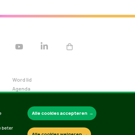
Word lid
Agenda
Bekijk kalender
Verleng je lidmaatschap
Alle cookies accepteren
e
Programma oktober 2024
Programma juni 2024
e beter
Downloads
Alle cookies weigeren