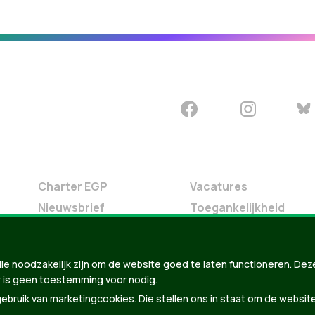
Charter EGP
Vacatures
Nieuwsbrief
Toegankelijkheid
Doe Mee
Contact
ie noodzakelijk zijn om de website goed te laten functioneren. Dez
Groen in je buurt
 is geen toestemming voor nodig.
Meldpunt
bruik van marketingcookies. Die stellen ons in staat om de websit