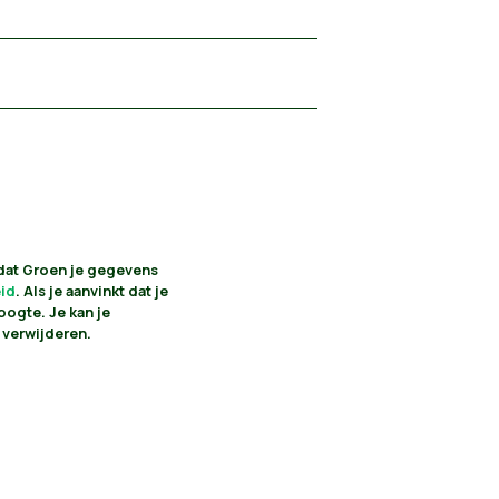
 dat Groen je gegevens
eid
. Als je aanvinkt dat je
oogte. Je kan je
 verwijderen.