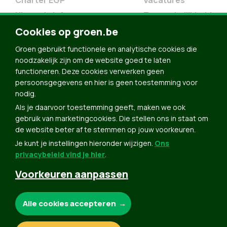
Charter EGP
Vacatures
Nieuwsbrief
Toegankelijkheid
Doe Mee
Cookies op groen.be
Contact
Groen gebruikt functionele en analytische cookies die
Groen in je buurt
noodzakelijk zijn om de website goed te laten
functioneren. Deze cookies verwerken geen
Meldpunt
persoonsgegevens en hier is geen toestemming voor
nodig.
Word lid
Als je daarvoor toestemming geeft, maken we ook
Agenda
gebruik van marketingcookies. Die stellen ons in staat om
Bekijk kalender
de website beter af te stemmen op jouw voorkeuren.
Je kunt je instellingen hieronder wijzigen.
Ons
Verleng je lidmaatschap
privacybeleid vind je hier
.
Programma oktober 2024
Voorkeuren aanpassen
Programma juni 2024
Downloads
Noodzakelijke cookies:
Alle cookies accepteren
Webshop