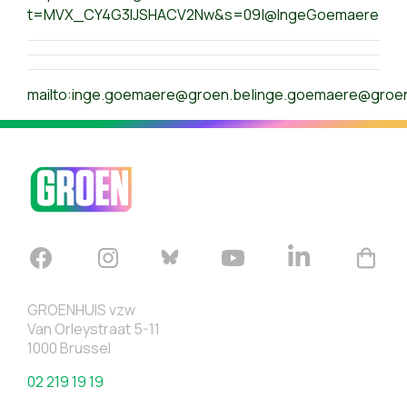
t=MVX_CY4G3IJSHACV2Nw&s=09|@IngeGoemaere
mailto:
inge.goemaere@groen.be
|
inge.goemaere@groe
GROENHUIS vzw
Van Orleystraat 5-11
1000 Brussel
02 219 19 19