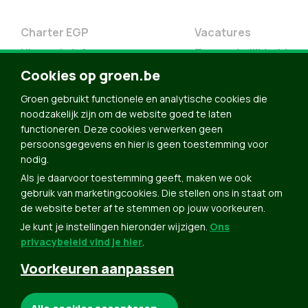
Charter EGP
Vacatures
Nieuwsbrief
Toegankelijkheid
Doe Mee
Cookies op groen.be
Contact
Groen gebruikt functionele en analytische cookies die
Groen in je buurt
noodzakelijk zijn om de website goed te laten
functioneren. Deze cookies verwerken geen
Meldpunt
persoonsgegevens en hier is geen toestemming voor
nodig.
Word lid
Als je daarvoor toestemming geeft, maken we ook
Agenda
gebruik van marketingcookies. Die stellen ons in staat om
Bekijk kalender
de website beter af te stemmen op jouw voorkeuren.
Je kunt je instellingen hieronder wijzigen.
Ons
Verleng je lidmaatschap
privacybeleid vind je hier
.
Programma oktober 2024
Voorkeuren aanpassen
Programma juni 2024
Downloads
Noodzakelijke cookies: