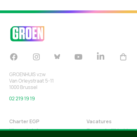
GROENHUIS vzw
Van Orleystraat 5-11
1000 Brussel
02 219 19 19
Charter EGP
Vacatures
Nieuwsbrief
Toegankelijkheid