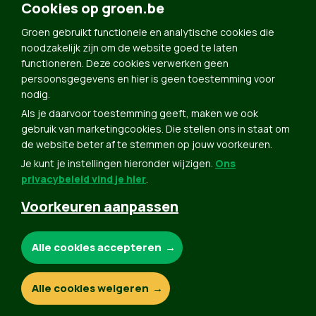
Doe Mee
Cookies op groen.be
Contact
Groen gebruikt functionele en analytische cookies die
Groen in je buurt
noodzakelijk zijn om de website goed te laten
functioneren. Deze cookies verwerken geen
Meldpunt
persoonsgegevens en hier is geen toestemming voor
nodig.
Word lid
Als je daarvoor toestemming geeft, maken we ook
Agenda
gebruik van marketingcookies. Die stellen ons in staat om
Bekijk kalender
de website beter af te stemmen op jouw voorkeuren.
Je kunt je instellingen hieronder wijzigen.
Ons
Verleng je lidmaatschap
privacybeleid vind je hier
.
Programma oktober 2024
Voorkeuren aanpassen
Programma juni 2024
Downloads
Noodzakelijke cookies:
Alle cookies accepteren
Webshop
Analytische cookies:
Alle cookies weigeren
© Copyright Groen 2026 | Gemaakt met
NationBuilder