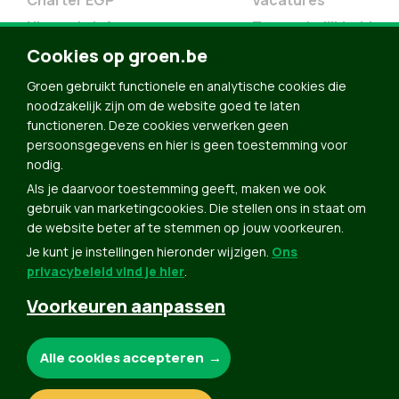
Charter EGP
Vacatures
Nieuwsbrief
Toegankelijkheid
Doe Mee
Cookies op groen.be
Contact
Groen gebruikt functionele en analytische cookies die
Groen in je buurt
noodzakelijk zijn om de website goed te laten
functioneren. Deze cookies verwerken geen
Meldpunt
persoonsgegevens en hier is geen toestemming voor
nodig.
Word lid
Als je daarvoor toestemming geeft, maken we ook
Agenda
gebruik van marketingcookies. Die stellen ons in staat om
Bekijk kalender
de website beter af te stemmen op jouw voorkeuren.
Je kunt je instellingen hieronder wijzigen.
Ons
Verleng je lidmaatschap
privacybeleid vind je hier
.
Programma oktober 2024
Voorkeuren aanpassen
Programma juni 2024
Downloads
Noodzakelijke cookies:
Alle cookies accepteren
Webshop