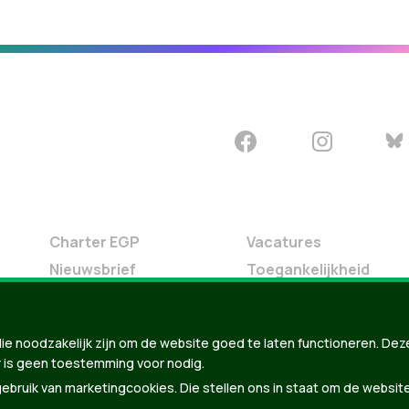
Charter EGP
Vacatures
Nieuwsbrief
Toegankelijkheid
Doe Mee
Contact
ie noodzakelijk zijn om de website goed te laten functioneren. Dez
Groen in je buurt
 is geen toestemming voor nodig.
Meldpunt
bruik van marketingcookies. Die stellen ons in staat om de websit