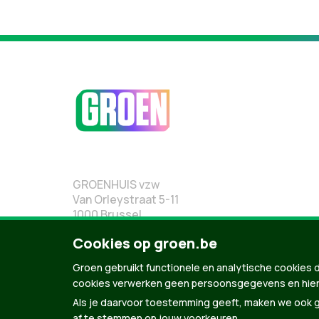
GROENHUIS vzw
Van Orleystraat 5-11
1000 Brussel
02 219 19 19
Cookies op groen.be
Groen gebruikt functionele en analytische cookies d
cookies verwerken geen persoonsgegevens en hier
Als je daarvoor toestemming geeft, maken we ook ge
af te stemmen op jouw voorkeuren.