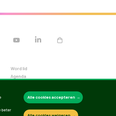
Word lid
Agenda
Bekijk kalender
Verleng je lidmaatschap
Alle cookies accepteren
e
Programma oktober 2024
Programma juni 2024
e beter
Downloads
Alle cookies weigeren