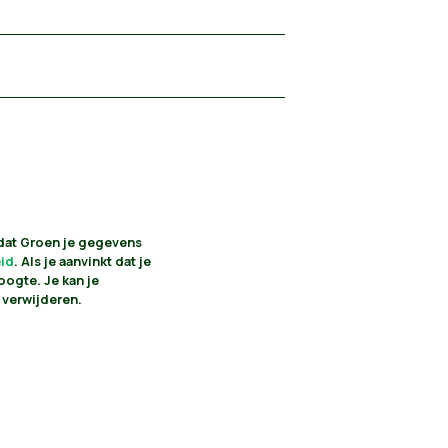
 dat Groen je gegevens
eid
. Als je aanvinkt dat je
oogte. Je kan je
 verwijderen.