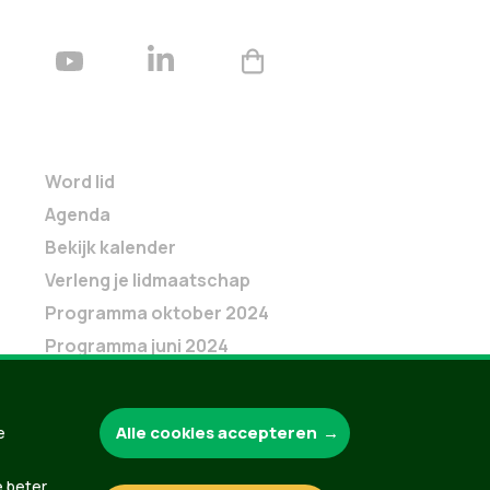
Word lid
Agenda
Bekijk kalender
Verleng je lidmaatschap
Programma oktober 2024
Programma juni 2024
Downloads
Webshop
Alle cookies accepteren
e
e beter