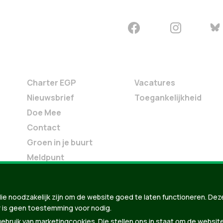
Charter EGP
Vacatures
Nieuwsbrief
Toegankelijkheid
Doe Mee
Contact
Groen in je buurt
Meldpunt
ie noodzakelijk zijn om de website goed te laten functioneren. Dez
 is geen toestemming voor nodig.
der
bruik van marketingcookies. Die stellen ons in staat om de websit