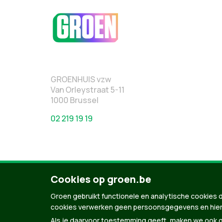
GROENHUIS vzw
Van Orleystraat 5-11
1000 Brussel
02 219 19 19
Cookies op groen.be
Groen gebruikt functionele en analytische cookies d
cookies verwerken geen persoonsgegevens en hier
© Copyright Groen 2026 | Gemaakt met
NationBuil
Als je daarvoor toestemming geeft, maken we ook ge