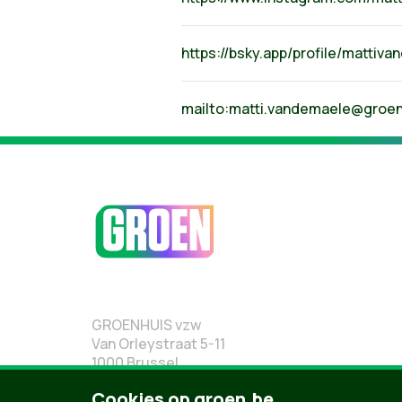
https://bsky.app/profile/mattiva
mailto:
matti.vandemaele@groen
GROENHUIS vzw
Van Orleystraat 5-11
1000 Brussel
02 219 19 19
Cookies op groen.be