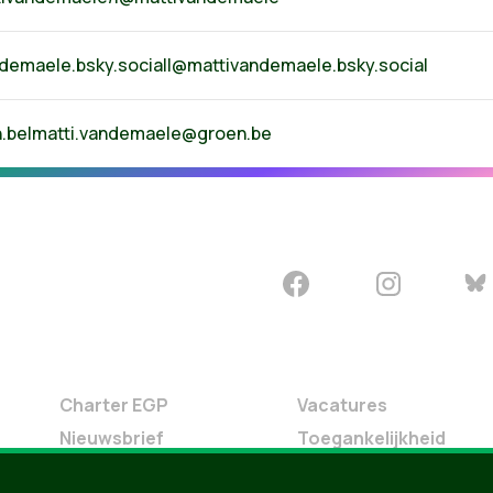
ndemaele.bsky.social|
@mattivandemaele.bsky.social
.be
|
matti.vandemaele@groen.be
Charter EGP
Vacatures
Nieuwsbrief
Toegankelijkheid
Doe Mee