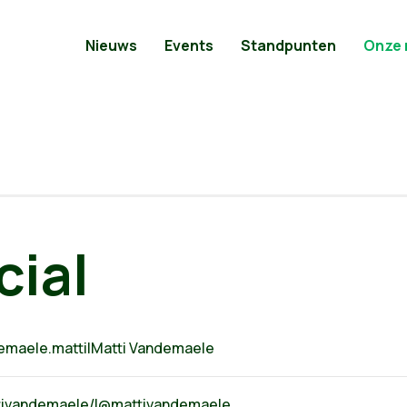
Nieuws
Events
Standpunten
Onze
cial
emaele.matti|Matti Vandemaele
tivandemaele/|@mattivandemaele