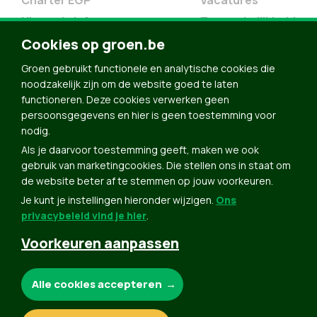
Charter EGP
Vacatures
Nieuwsbrief
Toegankelijkheid
Doe Mee
Cookies op groen.be
Contact
Groen gebruikt functionele en analytische cookies die
Groen in je buurt
noodzakelijk zijn om de website goed te laten
functioneren. Deze cookies verwerken geen
Meldpunt
persoonsgegevens en hier is geen toestemming voor
nodig.
Word lid
Als je daarvoor toestemming geeft, maken we ook
Agenda
gebruik van marketingcookies. Die stellen ons in staat om
Bekijk kalender
de website beter af te stemmen op jouw voorkeuren.
Je kunt je instellingen hieronder wijzigen.
Ons
Verleng je lidmaatschap
privacybeleid vind je hier
.
Programma oktober 2024
Voorkeuren aanpassen
Programma juni 2024
Downloads
Noodzakelijke cookies:
Alle cookies accepteren
Webshop