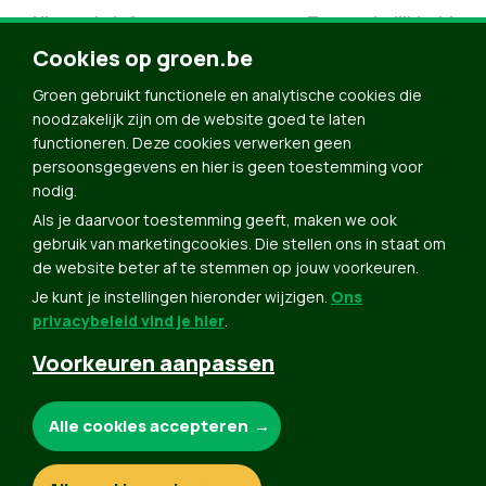
Nieuwsbrief
Toegankelijkheid
Doe Mee
Cookies op groen.be
Contact
Groen gebruikt functionele en analytische cookies die
Groen in je buurt
noodzakelijk zijn om de website goed te laten
functioneren. Deze cookies verwerken geen
Meldpunt
persoonsgegevens en hier is geen toestemming voor
nodig.
Word lid
Als je daarvoor toestemming geeft, maken we ook
Agenda
gebruik van marketingcookies. Die stellen ons in staat om
Bekijk kalender
de website beter af te stemmen op jouw voorkeuren.
Je kunt je instellingen hieronder wijzigen.
Ons
Verleng je lidmaatschap
privacybeleid vind je hier
.
Programma oktober 2024
Voorkeuren aanpassen
Programma juni 2024
Downloads
Noodzakelijke cookies:
Alle cookies accepteren
Webshop
Analytische cookies: