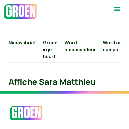
Nieuwsbrief
Groen
Word
Word onlin
in je
ambassadeur
campaigne
buurt
Affiche Sara Matthieu