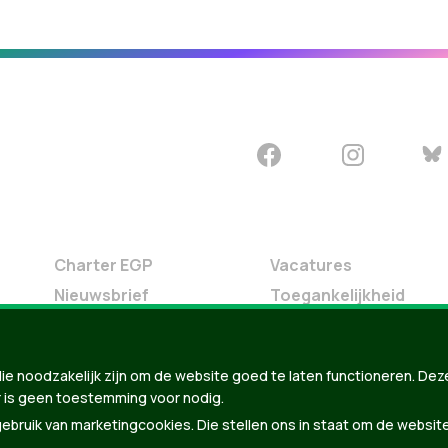
Charter EGP
Vacatures
Nieuwsbrief
Toegankelijkheid
Doe Mee
Contact
ie noodzakelijk zijn om de website goed te laten functioneren. Dez
Groen in je buurt
 is geen toestemming voor nodig.
Meldpunt
bruik van marketingcookies. Die stellen ons in staat om de websit