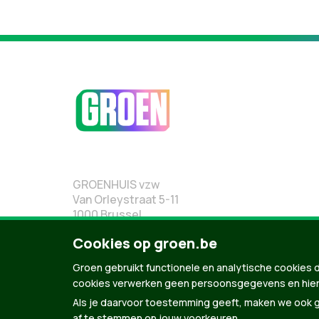
GROENHUIS vzw
Van Orleystraat 5-11
1000 Brussel
02 219 19 19
Cookies op groen.be
Groen gebruikt functionele en analytische cookies d
cookies verwerken geen persoonsgegevens en hier
Als je daarvoor toestemming geeft, maken we ook ge
af te stemmen op jouw voorkeuren.