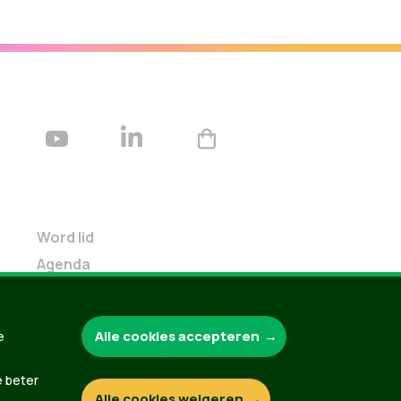
Word lid
Agenda
Bekijk kalender
Verleng je lidmaatschap
Alle cookies accepteren
e
Programma oktober 2024
Programma juni 2024
e beter
Downloads
Alle cookies weigeren