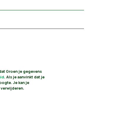
 dat Groen je gegevens
eid
. Als je aanvinkt dat je
oogte. Je kan je
 verwijderen.