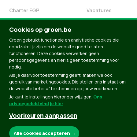
Charter EGP
Vacatures
Nieuwsbrief
Toegankelijkheid
Doe Mee
Cookies op groen.be
Contact
Groen gebruikt functionele en analytische cookies die
Groen in je buurt
noodzakelijk zijn om de website goed te laten
functioneren. Deze cookies verwerken geen
Meldpunt
persoonsgegevens en hier is geen toestemming voor
nodig.
Word lid
Als je daarvoor toestemming geeft, maken we ook
Agenda
gebruik van marketingcookies. Die stellen ons in staat om
Bekijk kalender
de website beter af te stemmen op jouw voorkeuren.
Je kunt je instellingen hieronder wijzigen.
Ons
Verleng je lidmaatschap
privacybeleid vind je hier
.
Programma oktober 2024
Voorkeuren aanpassen
Programma juni 2024
Downloads
Noodzakelijke cookies:
Alle cookies accepteren
Webshop