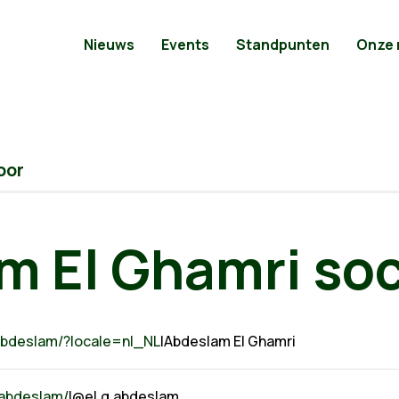
Nieuws
Events
Standpunten
Onze
oor
m El Ghamri soc
abdeslam/?locale=nl_NL
|Abdeslam El Ghamri
.abdeslam/
|@el.g.abdeslam