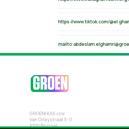
https://www.tiktok.com/@el.gha
mailto:
abdeslam.elghamri@groe
GROENHUIS vzw
Van Orleystraat 5-11
1000 Brussel