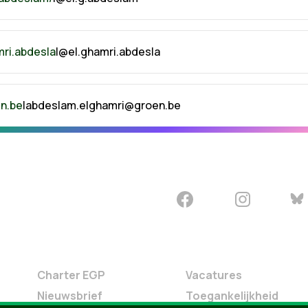
mri.abdesla
|@el.ghamri.abdesla
n.be
|
abdeslam.elghamri@groen.be
Charter EGP
Vacatures
Nieuwsbrief
Toegankelijkheid