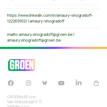
https://www.linkedin.com/in/amaury-vinogradoff-
122269162/ | amaury-vinogradoff
mailto:
amaury.vinogradoff@groen.be
|
amaury.vinogradoff@groen.be
GROENHUIS vzw
Van Orleystraat 5-11
1000 Brussel