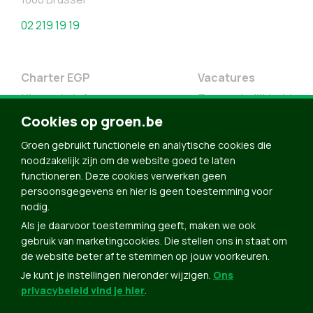
02 219 19 19
Charter EGP
Vacatures
Nieuwsbrief
Toegankelijkheid
Doe Mee
Cookies op groen.be
Contact
Groen gebruikt functionele en analytische cookies die
Groen in je buurt
noodzakelijk zijn om de website goed te laten
functioneren. Deze cookies verwerken geen
Meldpunt
persoonsgegevens en hier is geen toestemming voor
nodig.
Word lid
Als je daarvoor toestemming geeft, maken we ook
Agenda
gebruik van marketingcookies. Die stellen ons in staat om
Bekijk kalender
de website beter af te stemmen op jouw voorkeuren.
Je kunt je instellingen hieronder wijzigen.
Ons
Verleng je lidmaatschap
privacybeleid vind je hier
.
Programma oktober 2024