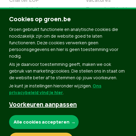
Charter EGP
Vacatures
Nieuwsbrief
Toegankelijkheid
Doe Mee
Cookies op groen.be
Contact
Groen gebruikt functionele en analytische cookies die
Groen in je buurt
noodzakelijk zijn om de website goed te laten
functioneren. Deze cookies verwerken geen
Meldpunt
persoonsgegevens en hier is geen toestemming voor
nodig.
Word lid
Als je daarvoor toestemming geeft, maken we ook
Agenda
gebruik van marketingcookies. Die stellen ons in staat om
Bekijk kalender
de website beter af te stemmen op jouw voorkeuren.
Je kunt je instellingen hieronder wijzigen.
Ons
Verleng je lidmaatschap
privacybeleid vind je hier
.
Programma oktober 2024
Voorkeuren aanpassen
Programma juni 2024
Downloads
Noodzakelijke cookies:
Alle cookies accepteren
Webshop